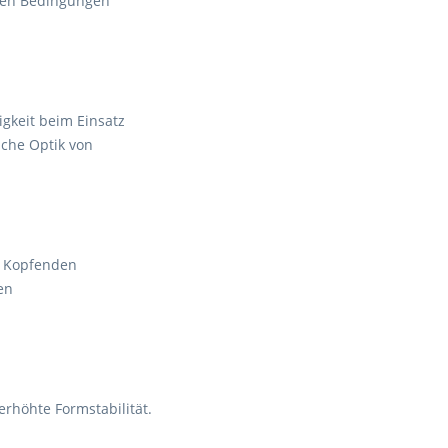
hen Bedingungen
igkeit beim Einsatz
iche Optik von
r Kopfenden
en
erhöhte Formstabilität.