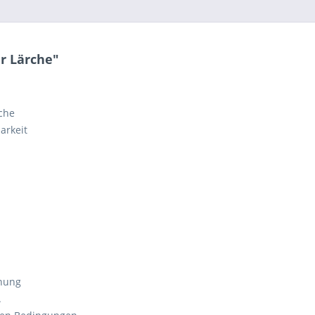
r Lärche"
rche
arkeit
knung
.