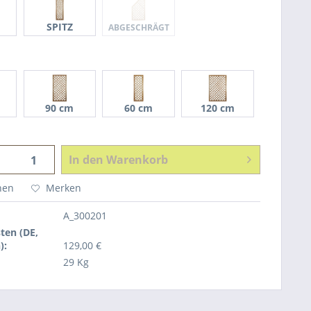
SPITZ
ABGESCHRÄGT
90 cm
60 cm
120 cm
In den
Warenkorb
hen
Merken
A_300201
ten (DE,
):
129,00 €
29 Kg