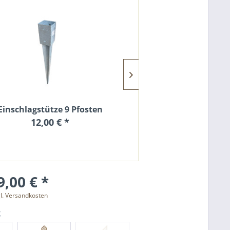
Einschlagstütze 9 Pfosten
Pfostenschuh
12,00 € *
9,00
9,00 € *
l. Versandkosten
g