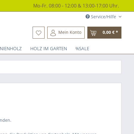
Mo-Fr. 08:00 - 12:00 & 13:00-17:00 Uhr.
Service/Hilfe
Mein Konto
0,00 € *
INIENHOLZ
HOLZ IM GARTEN
%SALE
unden.