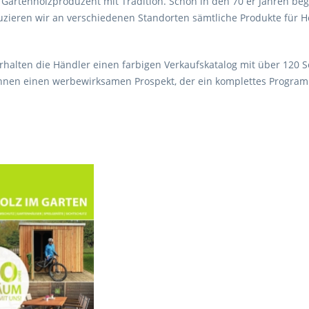
n Gartenholzproduzent mit Tradition. Schon in den 70 er Jahren be
uzieren wir an verschiedenen Standorten sämtliche Produkte für H
erhalten die Händler einen farbigen Verkaufskatalog mit über 120 
Ihnen einen werbewirksamen Prospekt, der ein komplettes Program