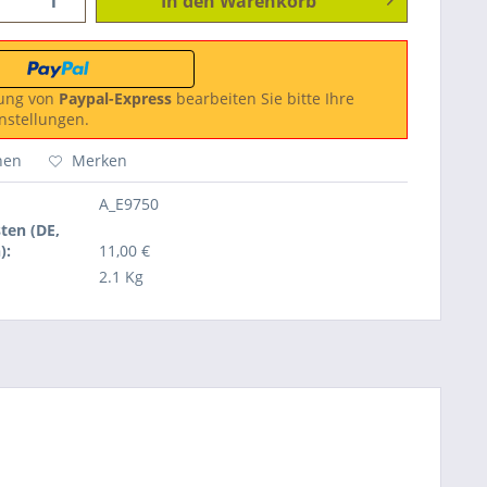
In den
Warenkorb
ung von
Paypal-Express
bearbeiten Sie bitte Ihre
nstellungen.
hen
Merken
A_E9750
ten (DE,
):
11,00 €
2.1 Kg