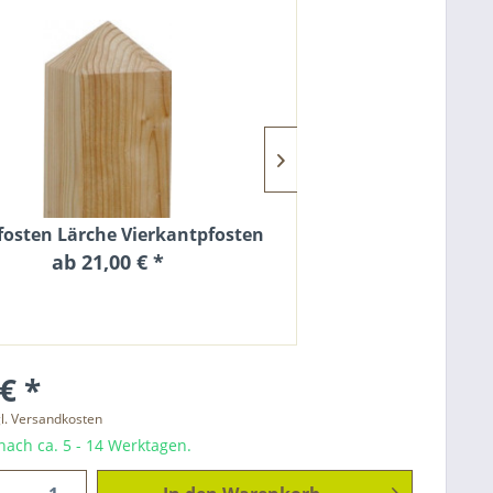
fosten Lärche Vierkantpfosten 9x9cm
Vierkantpfosten 
ab 21,00 € *
ab 8,
€ *
l. Versandkosten
ach ca. 5 - 14 Werktagen.