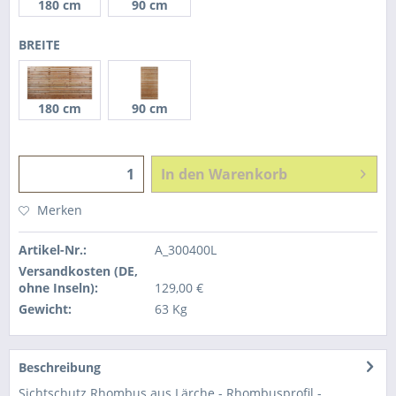
180 cm
90 cm
BREITE
180 cm
90 cm
In den
Warenkorb
Merken
Artikel-Nr.:
A_300400L
Versandkosten (DE,
ohne Inseln):
129,00 €
Gewicht:
63 Kg
Beschreibung
Sichtschutz Rhombus aus Lärche - Rhombusprofil -