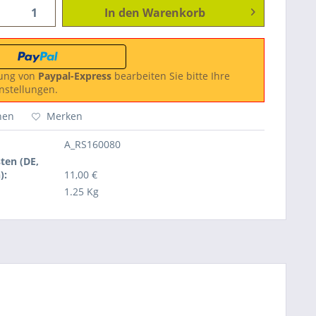
In den
Warenkorb
ung von
Paypal-Express
bearbeiten Sie bitte Ihre
nstellungen.
hen
Merken
A_RS160080
ten (DE,
):
11,00 €
1.25 Kg