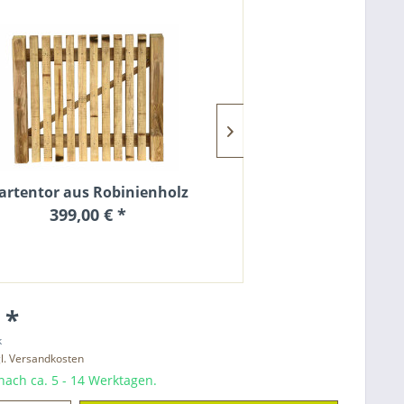
artentor aus Robinienholz
Zaunlatte Robinie
399,00 € *
5,90
 *
k
l. Versandkosten
ach ca. 5 - 14 Werktagen.