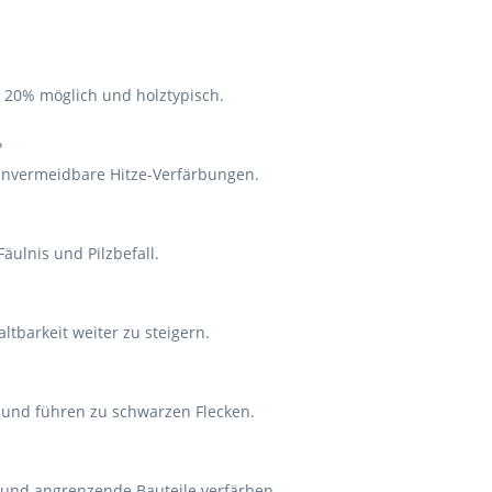
 20% möglich und holztypisch.
?
unvermeidbare Hitze-Verfärbungen.
äulnis und Pilzbefall.
ltbarkeit weiter zu steigern.
l und führen zu schwarzen Flecken.
 und angrenzende Bauteile verfärben.