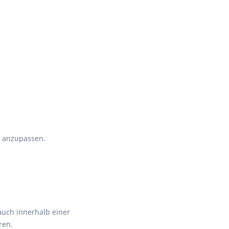
f anzupassen.
auch innerhalb einer
ren.