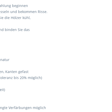
trahlung beginnen
hüsseln und bekommen Risse.
ie die Hölzer kühl,
nd binden Sie das
 natur
en, Kanten gefast
oleranz bis 20% möglich)
it)
ingte Verfärbungen möglich