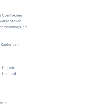
n Oberflächen
arze Stellen)
eklamationsgrund
r Kopfenden
chtigkeit
aschen und
rden.