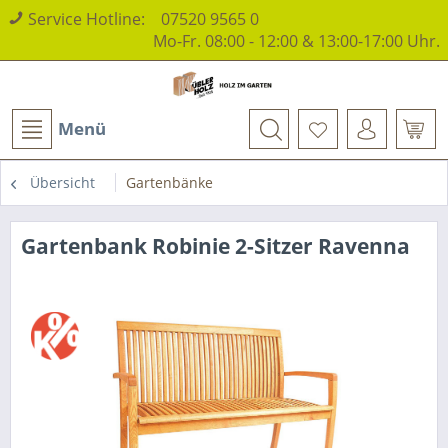
Service Hotline:
07520 9565 0
Mo-Fr. 08:00 - 12:00 & 13:00-17:00 Uhr.
Menü
Übersicht
Gartenbänke
Gartenbank Robinie 2-Sitzer Ravenna