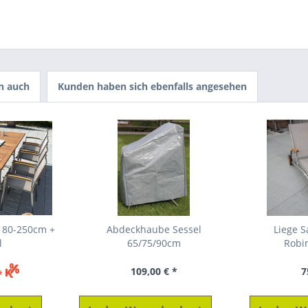
n auch
Kunden haben sich ebenfalls angesehen
 180-250cm +
Abdeckhaube Sessel
Liege S
l
65/75/90cm
Robin
109,00 € *
7
*