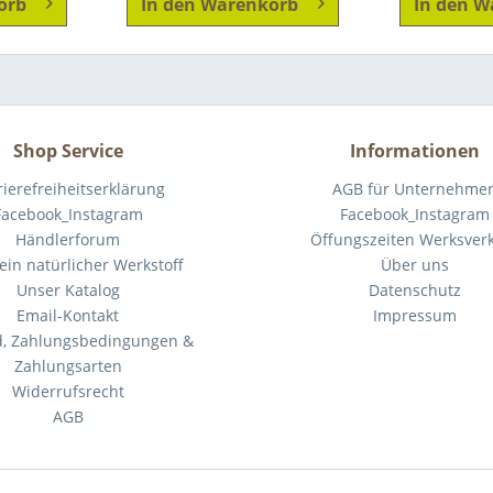
orb
In den
Warenkorb
In den
W
Shop Service
Informationen
rierefreiheitserklärung
AGB für Unternehme
Facebook_Instagram
Facebook_Instagram
Händlerforum
Öffungszeiten Werksver
 ein natürlicher Werkstoff
Über uns
Unser Katalog
Datenschutz
Email-Kontakt
Impressum
d, Zahlungsbedingungen &
Zahlungsarten
Widerrufsrecht
AGB