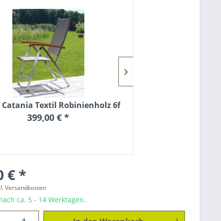
l Catania Textil Robinienholz 6fach
Robinie Set: Tisch
399,00 € *
2.850,0
 € *
l. Versandkosten
ach ca. 5 - 14 Werktagen.