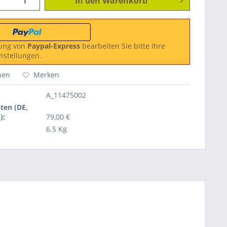
In den
Warenkorb
ung von
Paypal-Express
bearbeiten Sie bitte Ihre
nstellungen.
hen
Merken
A_11475002
ten (DE,
):
79,00 €
6.5 Kg