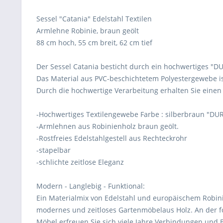
Sessel "Catania" Edelstahl Textilen
Armlehne Robinie, braun geölt
88 cm hoch, 55 cm breit, 62 cm tief
Der Sessel Catania besticht durch ein hochwertiges "
Das Material aus PVC-beschichtetem Polyestergewebe is
Durch die hochwertige Verarbeitung erhalten Sie einen
-Hochwertiges Textilengewebe Farbe : silberbraun "DU
-Armlehnen aus Robinienholz braun geölt.
-Rostfreies Edelstahlgestell aus Rechteckrohr
-stapelbar
-schlichte zeitlose Eleganz
Modern - Langlebig - Funktional:
Ein Materialmix von Edelstahl und europäischem Robini
modernes und zeitloses Gartenmöbelaus Holz. An der 
Möbel erfreuen Sie sich viele Jahre.Verbindungen und 