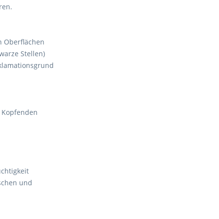
ren.
n Oberflächen
arze Stellen)
eklamationsgrund
r Kopfenden
chtigkeit
aschen und