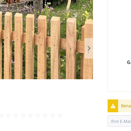
G
Benac