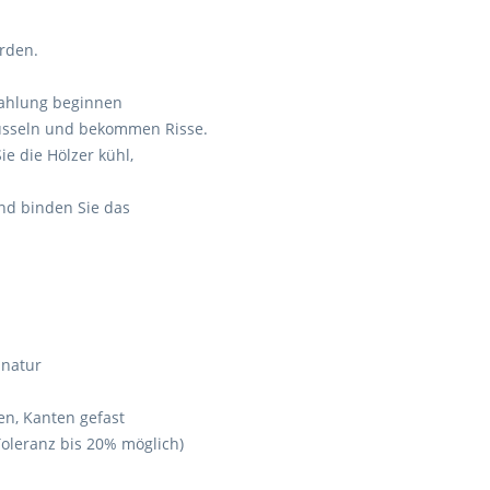
rden.
trahlung beginnen
hüsseln und bekommen Risse.
ie die Hölzer kühl,
nd binden Sie das
 natur
en, Kanten gefast
oleranz bis 20% möglich)