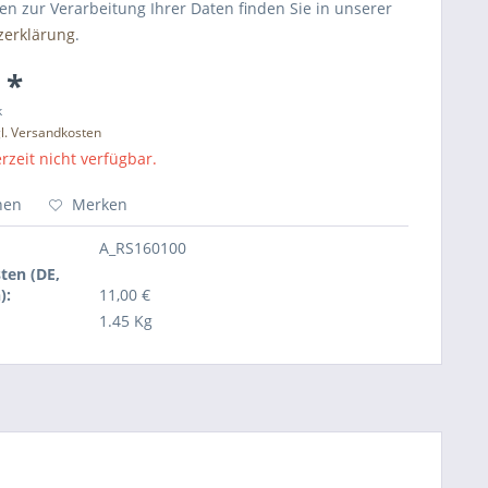
en zur Verarbeitung Ihrer Daten finden Sie in unserer
zerklärung
.
 *
k
l. Versandkosten
rzeit nicht verfügbar.
hen
Merken
A_RS160100
ten (DE,
):
11,00 €
1.45 Kg