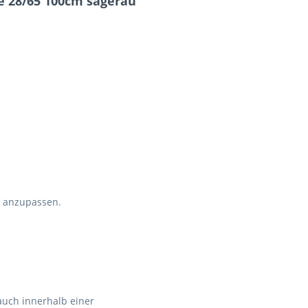
e 28/65 100cm sägerau"
f anzupassen.
auch innerhalb einer