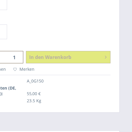
In den
Warenkorb
hen
Merken
A_0G150
ten (DE,
):
55,00 €
23.5 Kg