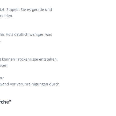
tzt. Stapeln Sie es gerade und
rmeiden.
as Holz deutlich weniger, was
.
g können Trockenrisse entstehen,
ssen.
n?
en Sand vor Verunreinigungen durch
rche"