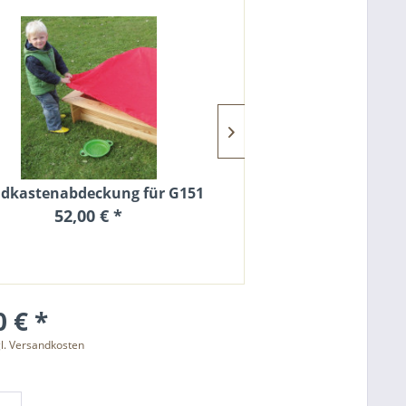
dkastenabdeckung für G151
Sandkastenabde
52,00 € *
46,0
 € *
l. Versandkosten