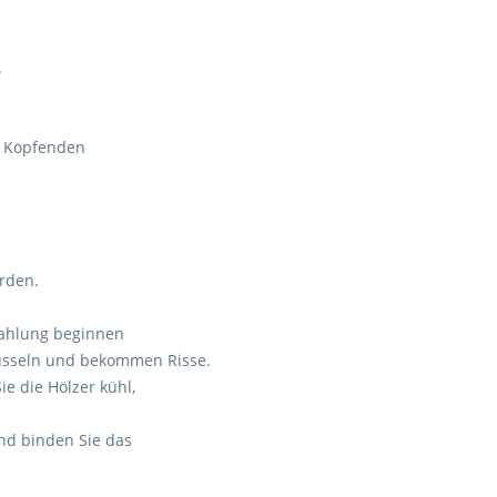
.
r Kopfenden
rden.
trahlung beginnen
hüsseln und bekommen Risse.
ie die Hölzer kühl,
nd binden Sie das